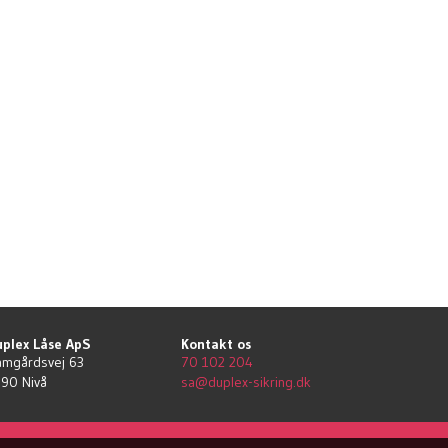
plex Låse ApS
Kontakt os
mgårdsvej 63
70 102 204
990
Nivå
sa@duplex-sikring.dk