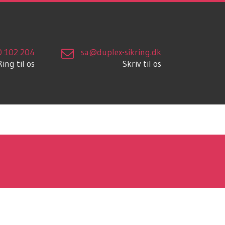
0 102 204
sa@duplex-sikring.dk
Ring til os
Skriv til os