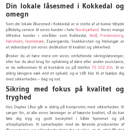
Din lokale låsesmed i Kokkedal og
omegn
Som din lokale låsesmed i Kokkedal er vi stolte af at kunne tilbyde
pålidelig service til vores kunder i hele
Nordsjælland
. Vores mange
tilfredse kunder i områder som Kokkedal,
Nivå
,
Fredensborg
,
Hørsholm
,
Humlebæk
, Espergærde, Snekkersten og Helsingør er
et vidnesbyrd om vores dedikation til kvalitet og sikkerhed.
Ønsker du at høre mere om vores omfattende sikringsløsninger,
eller har du akut brug for oplukning af døre eller anden assistance,
er du velkommen til at kontakte os på telefon
70 102 204
. Vi er
aldrig længere væk end et opkald, og vi står klar til at hjælpe dig
med sikkerheden – dag og nat.
Sikring med fokus på kvalitet og
tryghed
Hos Duplex Låse går vi aldrig på kompromis med sikkerheden. Vi
sørger for, at alle vores løsninger er af højeste kvalitet, så du kan
føle dig tryg og godt beskyttet i både hjemmet og på
arbejdspladsen. Vi samarbejder med de førende producenter af