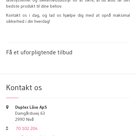
låsesystemer og sikkerhedsudstyr for at sikre, at du altid får det
bedste produkt til dine behov.
Kontakt os i dag, og lad os hjælpe dig med at opnå maksimal
sikkerhed i din hverdag!
Få et uforpligtende tilbud
Kontakt os
Duplex Låse ApS
Damgårdsvej 63
2990 Nivå
70 102 204