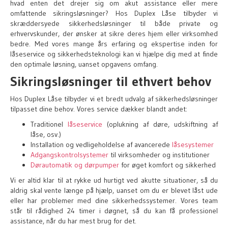
hvad enten det drejer sig om akut assistance eller mere
omfattende sikringsløsninger? Hos Duplex Låse tilbyder vi
skræddersyede sikkerhedsløsninger til både private og
erhvervskunder, der ønsker at sikre deres hjem eller virksomhed
bedre. Med vores mange års erfaring og ekspertise inden for
låseservice og sikkerhedsteknologi kan vi hjælpe dig med at finde
den optimale løsning, uanset opgavens omfang.
Sikringsløsninger til ethvert behov
Hos Duplex Låse tilbyder vi et bredt udvalg af sikkerhedsløsninger
tilpasset dine behov. Vores service dækker blandt andet:
Traditionel
låseservice
(oplukning af døre, udskiftning af
låse, osv.)
Installation og vedligeholdelse af avancerede
låsesystemer
Adgangskontrolsystemer
til virksomheder og institutioner
Dørautomatik og dørpumper
for øget komfort og sikkerhed
Vi er altid klar til at rykke ud hurtigt ved akutte situationer, så du
aldrig skal vente længe på hjælp, uanset om du er blevet låst ude
eller har problemer med dine sikkerhedssystemer. Vores team
står til rådighed 24 timer i døgnet, så du kan få professionel
assistance, når du har mest brug for det.