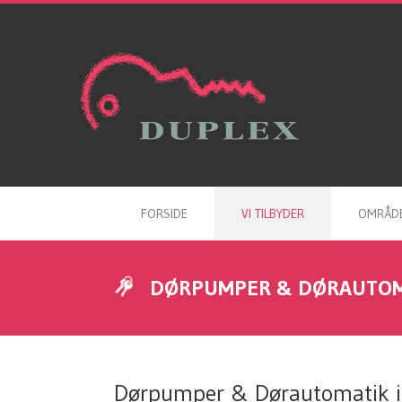
FORSIDE
VI TILBYDER
OMRÅD
DØRPUMPER & DØRAUTOM
Dørpumper & Dørautomatik i