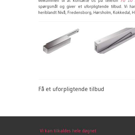
velkommen til at kontakte os på telefon
70 10 
spørgsmål og giver et uforpligtende tilbud. Vi h
heriblandt Nivå, Fredensborg, Hørsholm, Kokkedal,
Få et uforpligtende tilbud
Vi kan tilkaldes hele døgnet