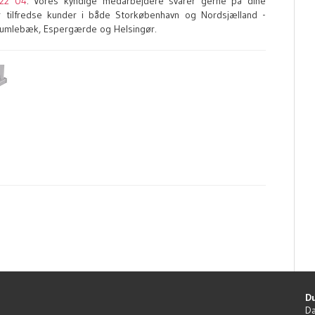
22 04
. Vores kyndige medarbejdere svarer gerne på dine
ar tilfredse kunder i både Storkøbenhavn og Nordsjælland -
 Humlebæk, Espergærde og Helsingør.
Du
Da