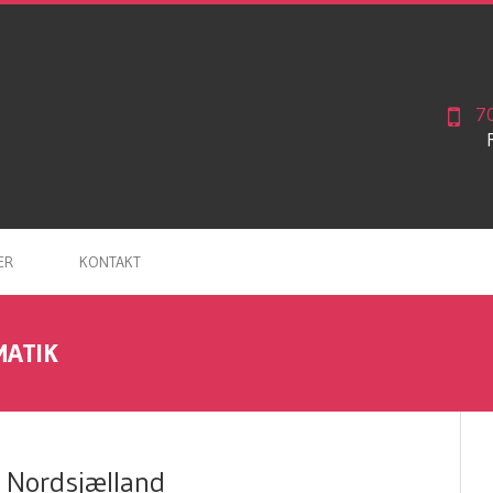
7
ER
KONTAKT
ATIK
 Nordsjælland