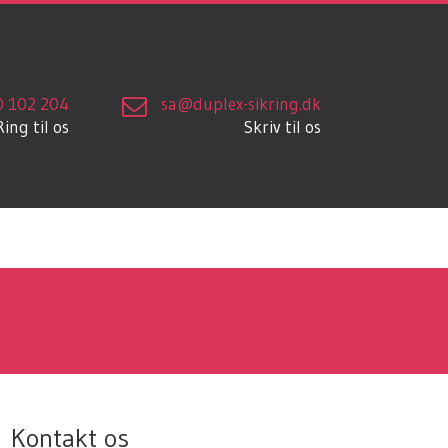
0 102 204
sa@duplex-sikring.dk
Ring til os
Skriv til os
Kontakt os