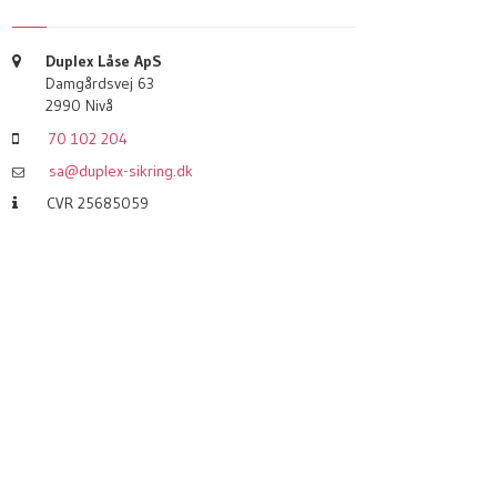
Duplex Låse ApS
Damgårdsvej 63
2990 Nivå
70 102 204
sa@duplex-sikring.dk
CVR 25685059