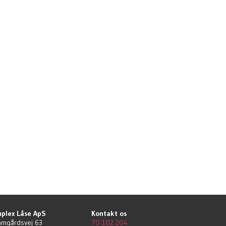
plex Låse ApS
Kontakt os
mgårdsvej 63
70 102 204