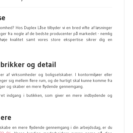
se
omhed? Hos Duplex Låse tilbyder vi en bred vifte af løsninger
inger fra nogle af de bedste producenter på markedet - nemlig
øje kvalitet samt vores store ekspertise sikrer dig en
abrikker og detail
r af virksomheder og boligselskaber. I kontormiljøer eller
er sig mellem flere rum, og de hurtigt skal kunne komme fra
dringer og skaber en mere flydende gennemgang.
dret indgang i butikken, som giver en mere indbydende og
mere
 skabe en mere flydende gennemgang i din arbejdsdag, er du