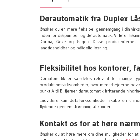
Dørautomatik fra Duplex Lå
Ønsker du en mere fleksibel gennemgang i din virks
inden for dørpumper og dørautomatik. Vi fører løsn
Dorma, Geze og Gilgen. Disse producenternes h
langtidsholdbar og pålidelig løsning.
Fleksibilitet hos kontorer, f
Dørautomatik er særdeles relevant for mange type
produktionsvirksomheder, hvor medarbejderne bevæg
punkt A til B, fjerner dørautomatik irriterende hin
Endvidere kan detailvirksomheder skabe en uhin
flydende gennemstrømning af kunder.
Kontakt os for at høre nær
Ønsker du at høre mere om dine muligheder for at