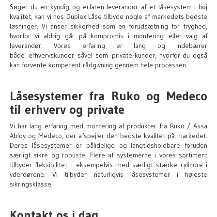
Søger du en kyndig og erfaren leverandør af et låsesystem i høj
kvalitet, kan vi hos Duplex Låse tilbyde nogle af markedets bedste
løsninger. Vi anser sikkerhed som en forudsætning for tryghed,
hvorfor vi aldrig går på kompromis i montering eller valg af
leverandør. Vores erfaring er lang og indebærer
både
erhvervskunder
såvel som
private kunder
, hvorfor du også
kan forvente kompetent rådgivning gennem hele processen.
Låsesystemer fra Ruko og Medeco
til erhverv og private
Vi har lang erfaring med montering af produkter fra Ruko / Assa
Abloy og Medeco, der afspejler den bedste kvalitet på markedet.
Deres låsesystemer er pålidelige og langtidsholdbare foruden
særligt sikre og robuste. Flere af systemerne i vores sortiment
tilbyder fleksibilitet - eksempelvis med særligt stærke cylindre i
yderdørene. Vi tilbyder naturligvis låsesystemer i højeste
sikringsklasse.
Kontakt os i dag